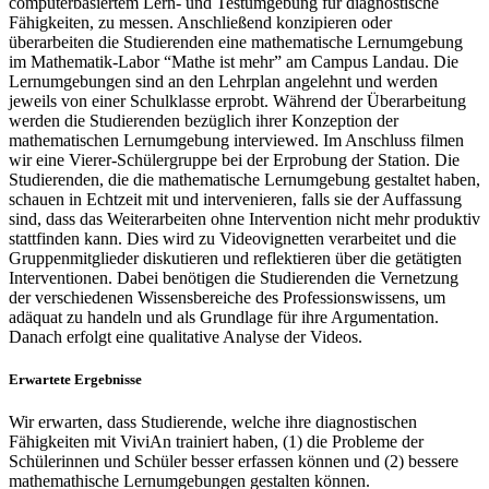
computerbasiertem Lern- und Testumgebung für diagnostische
Fähigkeiten, zu messen. Anschließend konzipieren oder
überarbeiten die Studierenden eine mathematische Lernumgebung
im Mathematik-Labor “Mathe ist mehr” am Campus Landau. Die
Lernumgebungen sind an den Lehrplan angelehnt und werden
jeweils von einer Schulklasse erprobt. Während der Überarbeitung
werden die Studierenden bezüglich ihrer Konzeption der
mathematischen Lernumgebung interviewed. Im Anschluss filmen
wir eine Vierer-Schülergruppe bei der Erprobung der Station. Die
Studierenden, die die mathematische Lernumgebung gestaltet haben,
schauen in Echtzeit mit und intervenieren, falls sie der Auffassung
sind, dass das Weiterarbeiten ohne Intervention nicht mehr produktiv
stattfinden kann. Dies wird zu Videovignetten verarbeitet und die
Gruppenmitglieder diskutieren und reflektieren über die getätigten
Interventionen. Dabei benötigen die Studierenden die Vernetzung
der verschiedenen Wissensbereiche des Professionswissens, um
adäquat zu handeln und als Grundlage für ihre Argumentation.
Danach erfolgt eine qualitative Analyse der Videos.
Erwartete Ergebnisse
Wir erwarten, dass Studierende, welche ihre diagnostischen
Fähigkeiten mit ViviAn trainiert haben, (1) die Probleme der
Schülerinnen und Schüler besser erfassen können und (2) bessere
mathemathische Lernumgebungen gestalten können.