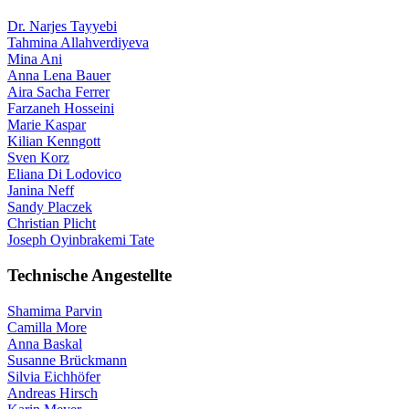
Dr. Narjes Tayyebi
Tahmina Allahverdiyeva
Mina Ani
Anna Lena Bauer
Aira Sacha Ferrer
Farzaneh Hosseini
Marie Kaspar
Kilian Kenngott
Sven Korz
Eliana Di Lodovico
Janina Neff
Sandy Placzek
Christian Plicht
Joseph Oyinbrakemi Tate
Technische Angestellte
Shamima Parvin
Camilla More
Anna Baskal
Susanne Brückmann
Silvia Eichhöfer
Andreas Hirsch