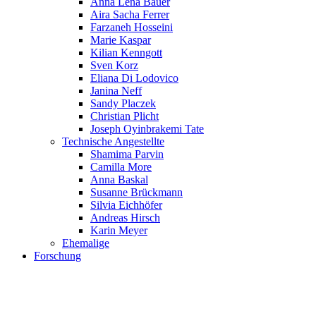
Anna Lena Bauer
Aira Sacha Ferrer
Farzaneh Hosseini
Marie Kaspar
Kilian Kenngott
Sven Korz
Eliana Di Lodovico
Janina Neff
Sandy Placzek
Christian Plicht
Joseph Oyinbrakemi Tate
Technische Angestellte
Shamima Parvin
Camilla More
Anna Baskal
Susanne Brückmann
Silvia Eichhöfer
Andreas Hirsch
Karin Meyer
Ehemalige
Forschung