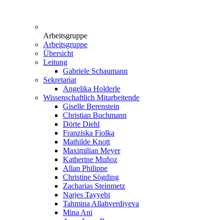
Arbeitsgruppe
Arbeitsgruppe
Übersicht
Leitung
Gabriele Schaumann
Sekretariat
Angelika Holderle
Wissenschaftlich Mitarbeitende
Giselle Berenstein
Christian Buchmann
Dörte Diehl
Franziska Fiolka
Mathilde Knott
Maximilian Meyer
Katherine Muñoz
Allan Philippe
Christine Sögding
Zacharias Steinmetz
Narjes Tayyebi
Tahmina Allahverdiyeva
Mina Ani