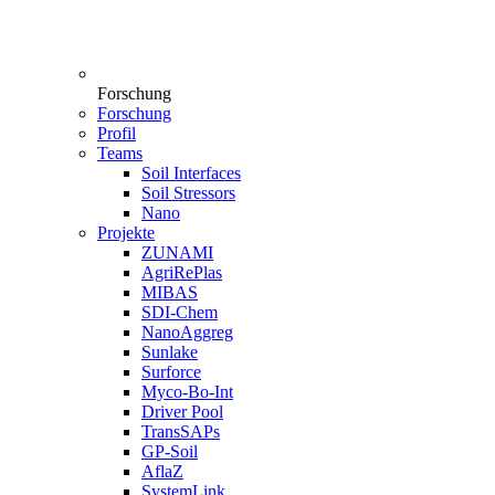
Forschung
Forschung
Profil
Teams
Soil Interfaces
Soil Stressors
Nano
Projekte
ZUNAMI
AgriRePlas
MIBAS
SDI-Chem
NanoAggreg
Sunlake
Surforce
Myco-Bo-Int
Driver Pool
TransSAPs
GP-Soil
AflaZ
SystemLink