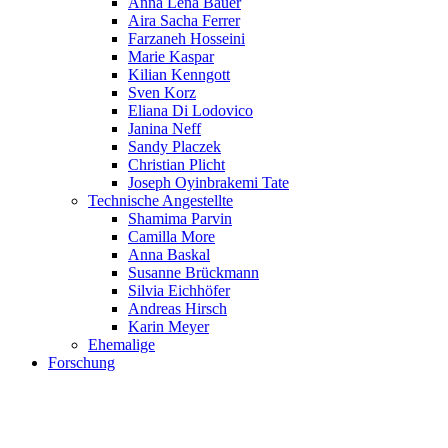
Anna Lena Bauer
Aira Sacha Ferrer
Farzaneh Hosseini
Marie Kaspar
Kilian Kenngott
Sven Korz
Eliana Di Lodovico
Janina Neff
Sandy Placzek
Christian Plicht
Joseph Oyinbrakemi Tate
Technische Angestellte
Shamima Parvin
Camilla More
Anna Baskal
Susanne Brückmann
Silvia Eichhöfer
Andreas Hirsch
Karin Meyer
Ehemalige
Forschung