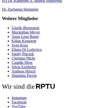
PD Dr. Katherine A. Muñoz Sepúlveda
Dr. Zacharias Steinmetz
Weitere Mitglieder
Giselle Berenstein
Maximilian Meyer
Anna Lena Bauer
Kilian Kenngott
Sven Korz
Eliana Di Lodovico
Sandy Placzek
Christian Plicht
Camilla More
Silvia Eichhöfer
Andreas Hirsch
Shamima Parvin
Wir sind die
Instagram
Facebook
YouTube