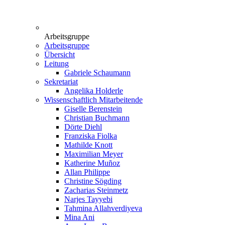
Arbeitsgruppe
Arbeitsgruppe
Übersicht
Leitung
Gabriele Schaumann
Sekretariat
Angelika Holderle
Wissenschaftlich Mitarbeitende
Giselle Berenstein
Christian Buchmann
Dörte Diehl
Franziska Fiolka
Mathilde Knott
Maximilian Meyer
Katherine Muñoz
Allan Philippe
Christine Sögding
Zacharias Steinmetz
Narjes Tayyebi
Tahmina Allahverdiyeva
Mina Ani