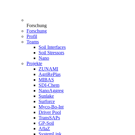
Forschung
Forschung
Profil
Teams
Soil Interfaces
Soil Stressors
Nano
Projekte
ZUNAMI
AgriRePlas
MIBAS
SDI-Chem
NanoAggreg
Sunlake
Surforce
Myco-Bo-Int
Driver Pool
TransSAPs
GP-Soil
AflaZ
SystemLink