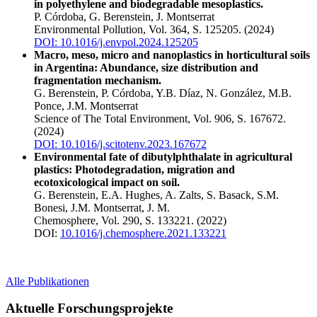
in polyethylene and biodegradable mesoplastics.
P. Córdoba, G. Berenstein, J. Montserrat
Environmental Pollution, Vol. 364, S. 125205. (2024)
DOI: 10.1016/j.envpol.2024.125205
Macro, meso, micro and nanoplastics in horticultural soils
in Argentina: Abundance, size distribution and
fragmentation mechanism.
G. Berenstein, P. Córdoba, Y.B. Díaz, N. González, M.B.
Ponce, J.M. Montserrat
Science of The Total Environment, Vol. 906, S. 167672.
(2024)
DOI: 10.1016/j.scitotenv.2023.167672
Environmental fate of dibutylphthalate in agricultural
plastics: Photodegradation, migration and
ecotoxicological impact on soil.
G. Berenstein, E.A. Hughes, A. Zalts, S. Basack, S.M.
Bonesi, J.M. Montserrat, J. M.
Chemosphere, Vol. 290, S. 133221. (2022)
DOI:
10.1016/j.chemosphere.2021.133221
Alle Publikationen
Aktuelle Forschungsprojekte