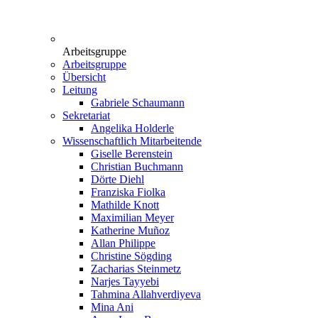
Arbeitsgruppe
Arbeitsgruppe
Übersicht
Leitung
Gabriele Schaumann
Sekretariat
Angelika Holderle
Wissenschaftlich Mitarbeitende
Giselle Berenstein
Christian Buchmann
Dörte Diehl
Franziska Fiolka
Mathilde Knott
Maximilian Meyer
Katherine Muñoz
Allan Philippe
Christine Sögding
Zacharias Steinmetz
Narjes Tayyebi
Tahmina Allahverdiyeva
Mina Ani