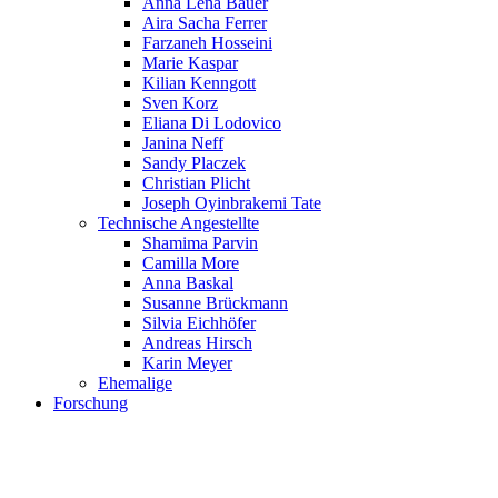
Anna Lena Bauer
Aira Sacha Ferrer
Farzaneh Hosseini
Marie Kaspar
Kilian Kenngott
Sven Korz
Eliana Di Lodovico
Janina Neff
Sandy Placzek
Christian Plicht
Joseph Oyinbrakemi Tate
Technische Angestellte
Shamima Parvin
Camilla More
Anna Baskal
Susanne Brückmann
Silvia Eichhöfer
Andreas Hirsch
Karin Meyer
Ehemalige
Forschung