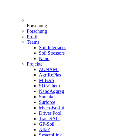
Forschung
Forschung
Profil
Teams
Soil Interfaces
Soil Stressors
Nano
Projekte
ZUNAMI
AgriRePlas
MIBAS
SDI-Chem
NanoAggreg
Sunlake
Surforce
Myco-Bo-Int
Driver Pool
TransSAPs
GP-Soil
AflaZ
SystemLink