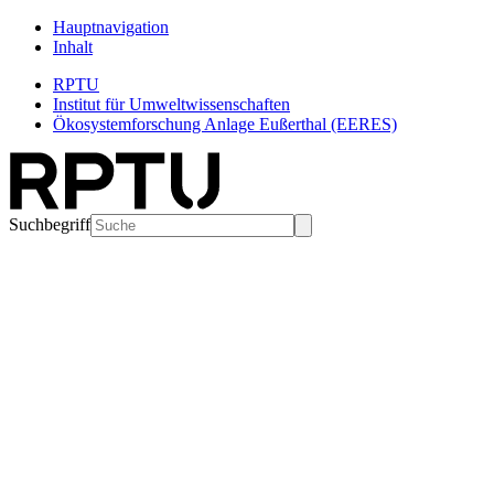
Hauptnavigation
Inhalt
RPTU
Institut für Umweltwissenschaften
Ökosystemforschung Anlage Eußerthal (EERES)
Suchbegriff