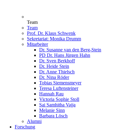
Team
Team
Prof. Dr. Klaus Schwenk
Sekretariat: Monika Drumm
Mitarbeiter
Dr. Susanne van den Berg-Stein
PD Dr. Hans Jürgen Hahn
Dr. Sven Berkhoff
Dr. Heide Stein
Dr. Anne Thielsch
Dr. Nina Röder
Tobias Siemensmeyer
Teresa Luftensteiner
Hannah Rau
Victoria Sophie Stoll
Sai Samhitha Vajja
Melanie Sinn
Barbara Lösch
Alumni
Forschung