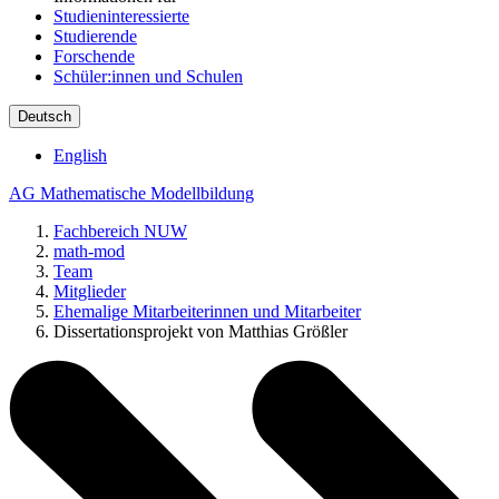
Studieninteressierte
Studierende
Forschende
Schüler:innen und Schulen
Deutsch
English
AG Mathematische Modellbildung
Fachbereich NUW
math-mod
Team
Mitglieder
Ehemalige Mitarbeiterinnen und Mitarbeiter
Dissertationsprojekt von Matthias Größler