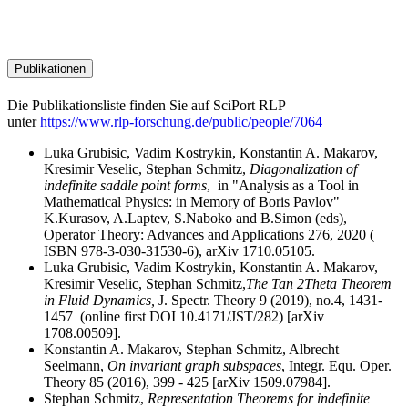
Publikationen
Die Publikationsliste finden Sie auf SciPort RLP
unter
https://www.rlp-forschung.de/public/people/7064
Luka Grubisic, Vadim Kostrykin, Konstantin A. Makarov,
Kresimir Veselic, Stephan Schmitz,
Diagonalization of
indefinite saddle point forms
, in "Analysis as a Tool in
Mathematical Physics: in Memory of Boris Pavlov"
K.Kurasov, A.Laptev, S.Naboko and B.Simon (eds),
Operator Theory: Advances and Applications 276, 2020 (
ISBN 978-3-030-31530-6), arXiv 1710.05105.
Luka Grubisic, Vadim Kostrykin, Konstantin A. Makarov,
Kresimir Veselic, Stephan Schmitz,
The Tan 2Theta Theorem
in Fluid Dynamics,
J. Spectr. Theory 9 (2019), no.4, 1431-
1457 (online first DOI 10.4171/JST/282) [arXiv
1708.00509].
Konstantin A. Makarov, Stephan Schmitz, Albrecht
Seelmann,
On invariant graph subspaces
, Integr. Equ. Oper.
Theory 85 (2016), 399 - 425 [arXiv 1509.07984].
Stephan Schmitz,
Representation Theorems for indefinite