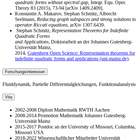
quadratic forms without spectral gap,
Integr. Equ. Oper.
Theory 83 (2015), 73-94 [arXiv 1409.2409].
Konstantin A. Makarov, Stephan Schmitz, Albrecht
Seelmann,
Reducing graph subspaces and strong solutions to
operator Riccati equations
, arXiv 1307.6439.
Stephan Schmitz,
Representation Theorems for Indefinite
Quadratic Forms
and Applications
, Doktorarbeit an der Johannes Gutenberg-
Universität Mainz,
2014,
Gutenberg Open Science: Representation theorems for
indefinite quadratic forms and applications (uni-mainz.de)
.
Forschungsinteressen
Fluiddynamik, Partielle Differentialgleichungen, Funktionalanalysis
Vita
2002-2008 Diplom Mathematik RWTH Aachen
2008-2014 Promotion Mathematik Johannes Gutenberg-
Universität Mainz
2015-2017 Postdoc an der University of Missouri, Columbia,
Missouri USA
2018-2022 Wissenschaftlicher Mitarbeiter Universität