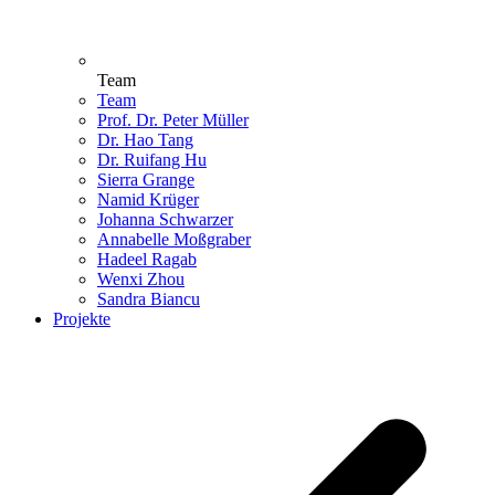
Team
Team
Prof. Dr. Peter Müller
Dr. Hao Tang
Dr. Ruifang Hu
Sierra Grange
Namid Krüger
Johanna Schwarzer
Annabelle Moßgraber
Hadeel Ragab
Wenxi Zhou
Sandra Biancu
Projekte