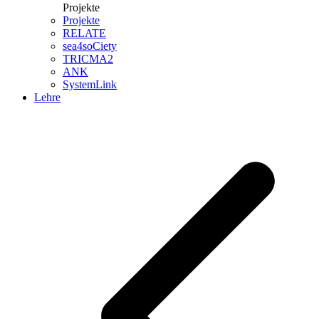
Projekte
Projekte
RELATE
sea4soCiety
TRICMA2
ANK
SystemLink
Lehre