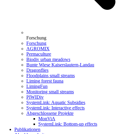
Forschung
Forschung
AGROMIX
Permaculture
Biodiv urban meadows
Bunte Wiese Kaiserslautern-Landau
Dragonflies
Floodplains small streams
Liming forest fauna
LimingFun
Monitoring small streams
PIWIDiv
SystemLink: Aquatic Subsidies
SystemLink: Interactive effects
Abgeschlossene Projekte
MonViA
SystemLink: Bottom-up effects
Publikationen